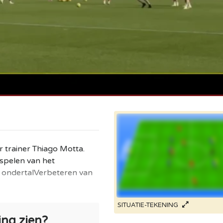
r trainer Thiago Motta.
tspelen van het
 ondertalVerbeteren van
SITUATIE-TEKENING
ing zien?